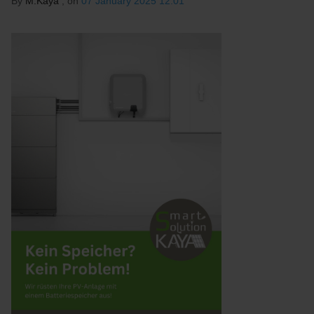
By
M.Kaya
, on
07 January 2025 12:01