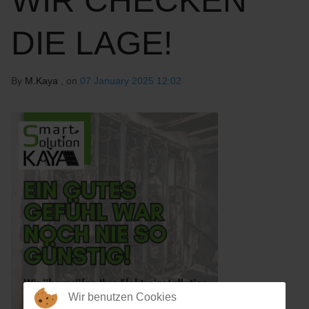
WIR CHECKEN
DIE LAGE!
By
M.Kaya
, on
07 January 2025 12:02
Wir benutzen Cookies