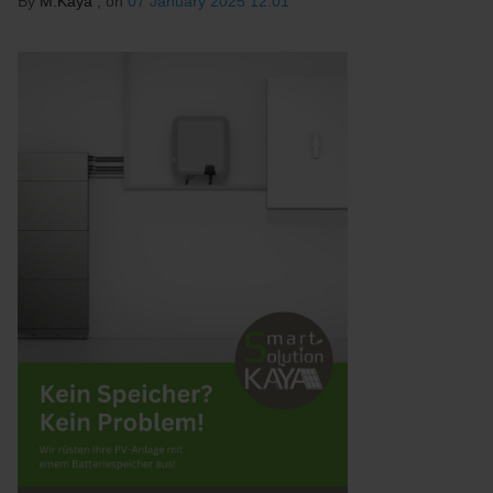
By
M.Kaya
, on
07 January 2025 12:01