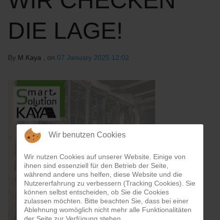
WIR CHECKEN
DIE LAGE!
By
M.Kaya
, on
07 January 2025 12:02
Wir benutzen Cookies
Wir nutzen Cookies auf unserer Website. Einige von
ihnen sind essenziell für den Betrieb der Seite,
während andere uns helfen, diese Website und die
Nutzererfahrung zu verbessern (Tracking Cookies). Sie
können selbst entscheiden, ob Sie die Cookies
zulassen möchten. Bitte beachten Sie, dass bei einer
Ablehnung womöglich nicht mehr alle Funktionalitäten
der Seite zur Verfügung stehen.