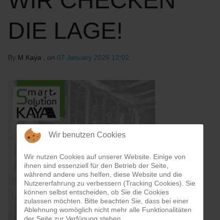
WIR CHECKEN
DIE LAGE!
By
M.Kaya
, on
07 January 2025 12:02
Wir benutzen Cookies
Wir nutzen Cookies auf unserer Website. Einige von
ihnen sind essenziell für den Betrieb der Seite,
während andere uns helfen, diese Website und die
Nutzererfahrung zu verbessern (Tracking Cookies). Sie
können selbst entscheiden, ob Sie die Cookies
zulassen möchten. Bitte beachten Sie, dass bei einer
Ablehnung womöglich nicht mehr alle Funktionalitäten
der Seite zur Verfügung stehen.