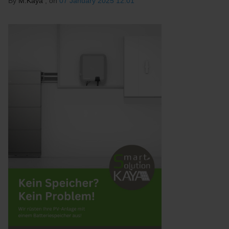
By
M.Kaya
, on
07 January 2025 12:01