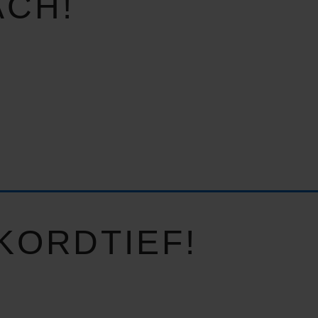
ACH!
KORDTIEF!