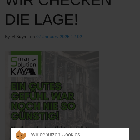
WIR CHECKEN
DIE LAGE!
By
M.Kaya
, on
07 January 2025 12:02
Wir benutzen Cookies