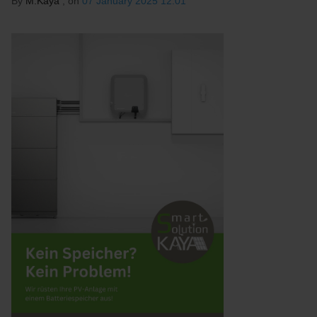
By
M.Kaya
, on
07 January 2025 12:01