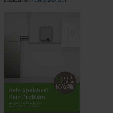
By
M.Kaya
, on
07 January 2025 12:01