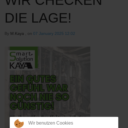
WIR CHECKEN
DIE LAGE!
By
M.Kaya
, on
07 January 2025 12:02
Wir benutzen Cookies