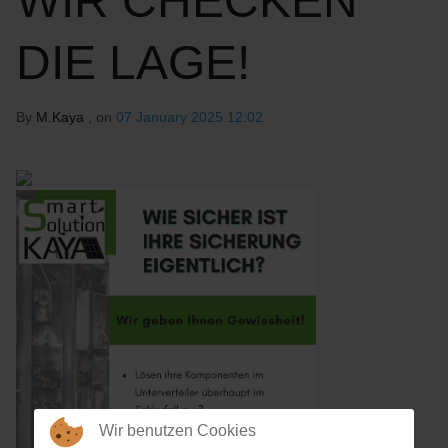
WIR CHECKEN
DIE LAGE!
By
M.Kaya
, on
07 January 2025 12:02
Wir benutzen Cookies