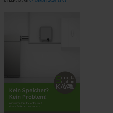
By
M.Kaya
, on
07 January 2025 12:01