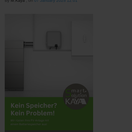
By
M.Kaya
, on
07 January 2025 12:01