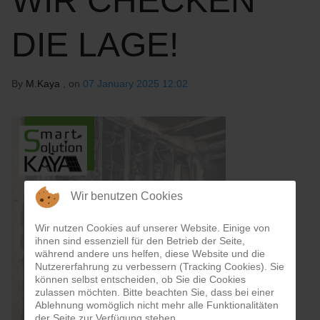
WIR CHECKEN
DIE LAGE!
By
M.Kaya
, on
07 January 2025 12:02
Wir benutzen Cookies
Wir nutzen Cookies auf unserer Website. Einige von
ihnen sind essenziell für den Betrieb der Seite,
während andere uns helfen, diese Website und die
Nutzererfahrung zu verbessern (Tracking Cookies). Sie
können selbst entscheiden, ob Sie die Cookies
zulassen möchten. Bitte beachten Sie, dass bei einer
Ablehnung womöglich nicht mehr alle Funktionalitäten
der Seite zur Verfügung stehen.