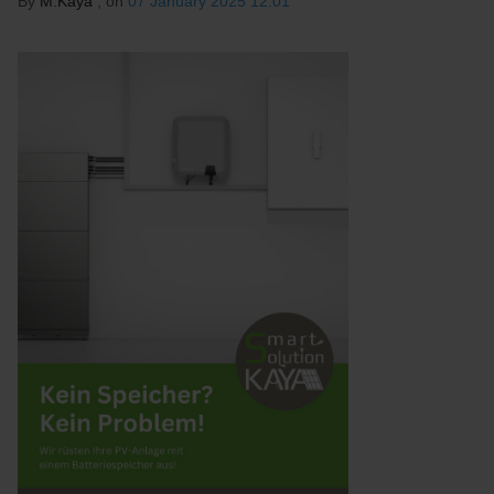
By
M.Kaya
, on
07 January 2025 12:01