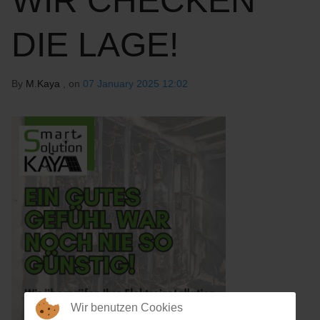
WIR CHECKEN
DIE LAGE!
By
M.Kaya
, on
07 January 2025 12:02
Wir benutzen Cookies