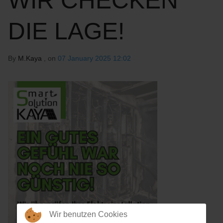
WIR CHECKEN
DIE LAGE!
By
M.Kaya
, on
07 January 2025 12:02
Wir benutzen Cookies