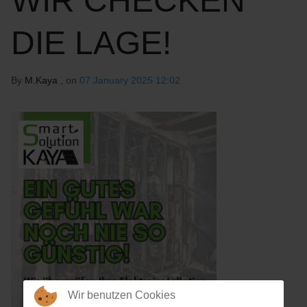
WIR CHECKEN
DIE LAGE!
By
M.Kaya
, on
07 January 2025 12:02
Wir benutzen Cookies