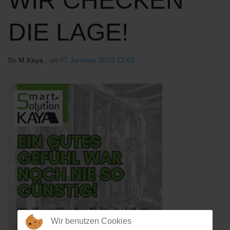
WIR CHECKEN
DIE LAGE!
By
M.Kaya
, on
07 January 2025 12:02
Wir benutzen Cookies