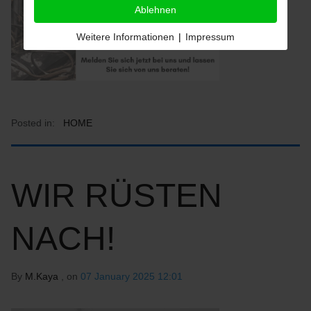
Ablehnen
Weitere Informationen
|
Impressum
Posted in:
HOME
WIR RÜSTEN
NACH!
By
M.Kaya
, on
07 January 2025 12:01