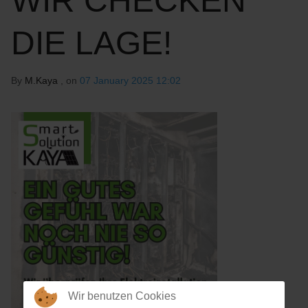
WIR CHECKEN
DIE LAGE!
By
M.Kaya
, on
07 January 2025 12:02
Wir benutzen Cookies