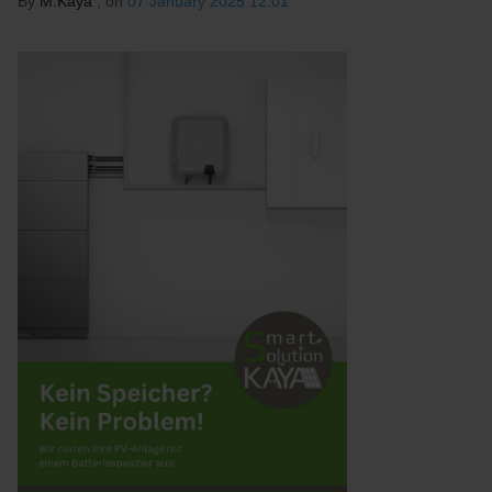
By
M.Kaya
, on
07 January 2025 12:01