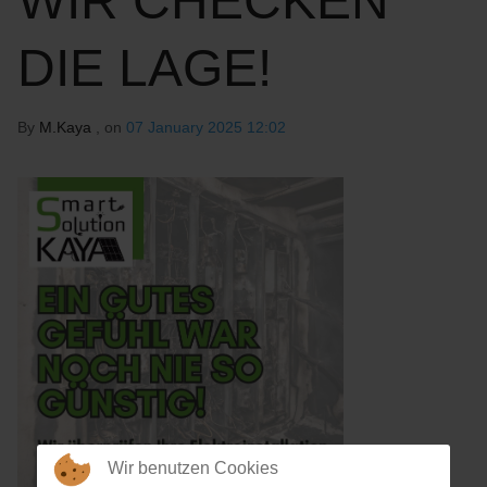
WIR CHECKEN
DIE LAGE!
By
M.Kaya
, on
07 January 2025 12:02
Wir benutzen Cookies