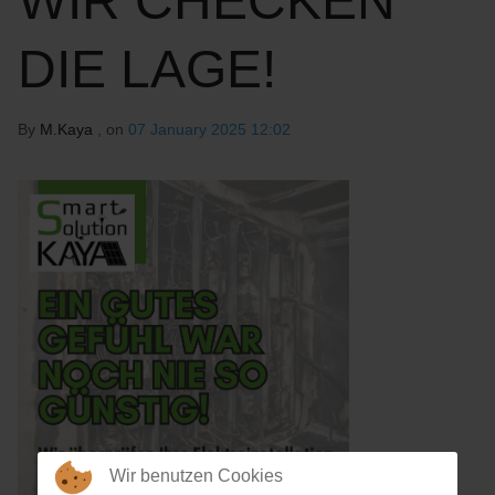
WIR CHECKEN
DIE LAGE!
By
M.Kaya
, on
07 January 2025 12:02
Wir benutzen Cookies