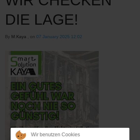
WIR CHECKEN
DIE LAGE!
By
M.Kaya
, on
07 January 2025 12:02
Wir benutzen Cookies