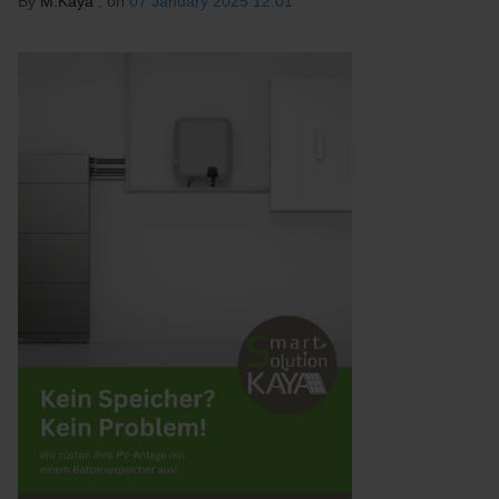
By
M.Kaya
, on
07 January 2025 12:01