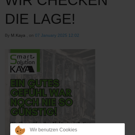
WIR CHECKEN
DIE LAGE!
By
M.Kaya
, on
07 January 2025 12:02
Wir benutzen Cookies